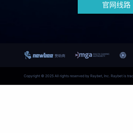
跳
至
内
容