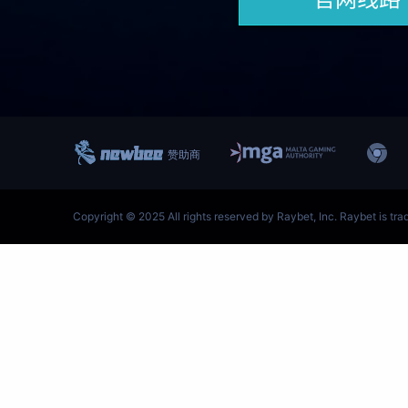
跳
至
内
容